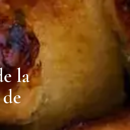
e la
 de