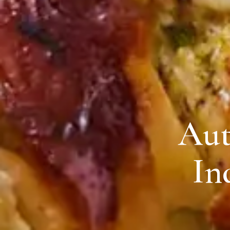
Aut
In