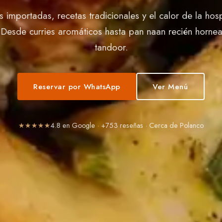
 importadas, recetas tradicionales y el calor de la hosp
. Desde curries aromáticos hasta pan naan recién horne
tandoor.
Reservar por WhatsApp
Ver Menú
★★★★★
4.8
en Google · +
753
reseñas ·
Cerca de Polanco