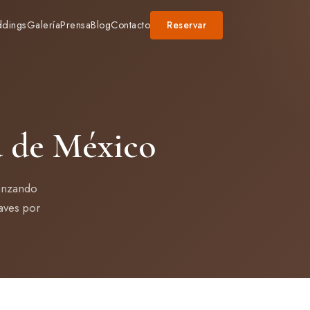
dings
Galería
Prensa
Blog
Contacto
Reservar
d de México
canzando
aves por