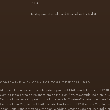
India.
Instagram
Facebook
YouTube
TikTok
X
COMIDA INDIA EN CDMX POR ZONA Y ESPECIALIDAD
Almuerzo Ejecutivo con Comida India
Biryani en CDMX
Brunch Indio en CDMX
B
Comida India cerca de Polanco
Comida India en Anzures
Comida India en la 
Comida India para Grupos
Comida India para la Condesa
Comida India para Sa
Comida India Vegana en CDMX
Comida Tandoori en CDMX
Comida Vegetarian
Indian Restaurant in Mexico City
Indian Wedding Catering Mexico
Lunch Indio 