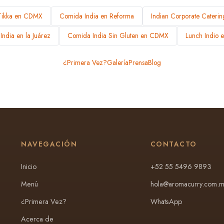
Tikka en CDMX
Comida India en Reforma
Indian Corporate Cateri
ndia en la Juárez
Comida India Sin Gluten en CDMX
Lunch Indio
¿Primera Vez?
Galería
Prensa
Blog
NAVEGACIÓN
CONTACTO
Inicio
+52 55 5496 9893
Menú
hola@aromacurry.com.m
¿Primera Vez?
WhatsApp
Acerca de