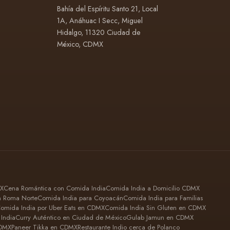
Bahía del Espíritu Santo 21, Local
1A, Anáhuac I Secc, Miguel
Hidalgo, 11320 Ciudad de
México, CDMX
MX
Cena Romántica con Comida India
Comida India a Domicilio CDMX
n Roma Norte
Comida India para Coyoacán
Comida India para Familias
omida India por Uber Eats en CDMX
Comida India Sin Gluten en CDMX
India
Curry Auténtico en Ciudad de México
Gulab Jamun en CDMX
CDMX
Paneer Tikka en CDMX
Restaurante Indio cerca de Polanco