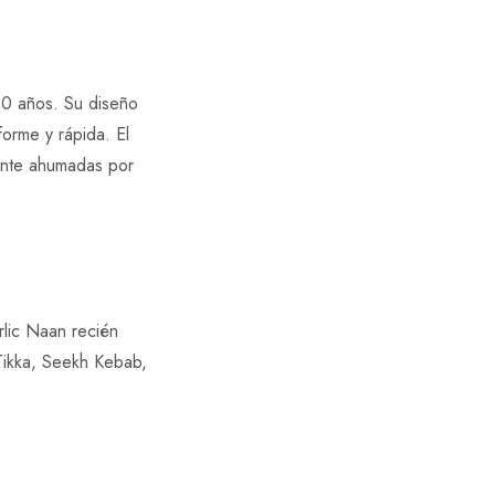
000 años. Su diseño
forme y rápida. El
ente ahumadas por
rlic Naan recién
Tikka, Seekh Kebab,