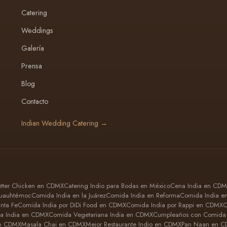
Catering
Weddings
Galería
Prensa
Blog
Contacto
Indian Wedding Catering →
utter Chicken en CDMX
Catering Indio para Bodas en México
Cena India en CD
Cuauhtémoc
Comida India en la Juárez
Comida India en Reforma
Comida India e
nta Fe
Comida India por DiDi Food en CDMX
Comida India por Rappi en CDMX
C
a India en CDMX
Comida Vegetariana India en CDMX
Cumpleaños con Comida 
en CDMX
Masala Chai en CDMX
Mejor Restaurante Indio en CDMX
Pan Naan en 