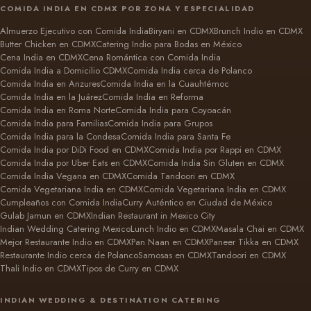
COMIDA INDIA EN CDMX POR ZONA Y ESPECIALIDAD
Almuerzo Ejecutivo con Comida India
Biryani en CDMX
Brunch Indio en CDMX
Butter Chicken en CDMX
Catering Indio para Bodas en México
Cena India en CDMX
Cena Romántica con Comida India
Comida India a Domicilio CDMX
Comida India cerca de Polanco
Comida India en Anzures
Comida India en la Cuauhtémoc
Comida India en la Juárez
Comida India en Reforma
Comida India en Roma Norte
Comida India para Coyoacán
Comida India para Familias
Comida India para Grupos
Comida India para la Condesa
Comida India para Santa Fe
Comida India por DiDi Food en CDMX
Comida India por Rappi en CDMX
Comida India por Uber Eats en CDMX
Comida India Sin Gluten en CDMX
Comida India Vegana en CDMX
Comida Tandoori en CDMX
Comida Vegetariana India en CDMX
Comida Vegetariana India en CDMX
Cumpleaños con Comida India
Curry Auténtico en Ciudad de México
Gulab Jamun en CDMX
Indian Restaurant in Mexico City
Indian Wedding Catering Mexico
Lunch Indio en CDMX
Masala Chai en CDMX
Mejor Restaurante Indio en CDMX
Pan Naan en CDMX
Paneer Tikka en CDMX
Restaurante Indio cerca de Polanco
Samosas en CDMX
Tandoori en CDMX
Thali Indio en CDMX
Tipos de Curry en CDMX
INDIAN WEDDING & DESTINATION CATERING