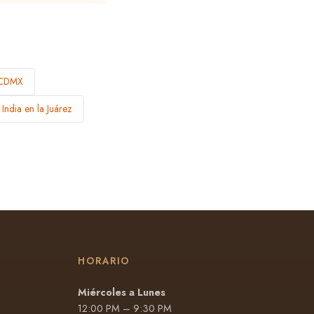
 CDMX
India en la Juárez
HORARIO
Miércoles a Lunes
12:00 PM – 9:30 PM