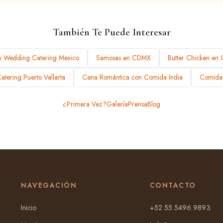
También Te Puede Interesar
n Wedding Catering Mexico
Samosas en CDMX
Butter Chicken en
tering Puerto Vallarta
Cena Romántica con Comida India
Comida 
¿Primera Vez?
Galería
Prensa
Blog
NAVEGACIÓN
CONTACTO
Inicio
+52 55 5496 9893