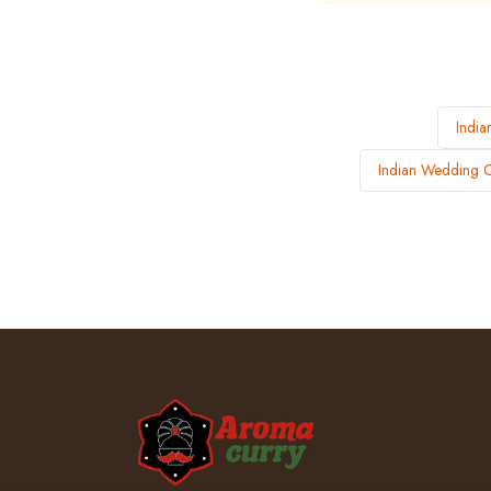
India
Indian Wedding Ca