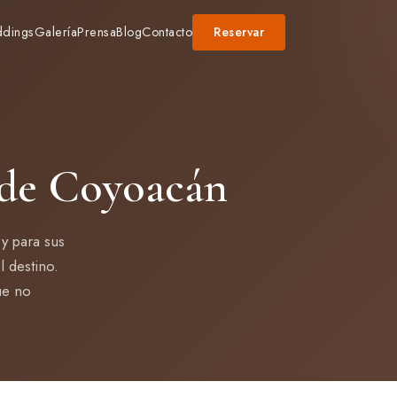
dings
Galería
Prensa
Blog
Contacto
Reservar
 de Coyoacán
y para sus
l destino.
ue no