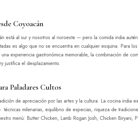
desde Coyoacán
está al sur y nosotros al noroeste — pero la comida india autént
rtadas es algo que no se encuentra en cualquier esquina. Para los
una experiencia gastronómica memorable, la combinación de com
y justifica el desplazamiento.
ara Paladares Cultos
dición de apreciación por las artes y la cultura. La cocina india e
: técnicas milenarias, equilibrio de especias, riqueza de tradicion
nuestro menú: Butter Chicken, Lamb Rogan Josh, Chicken Biryani, 