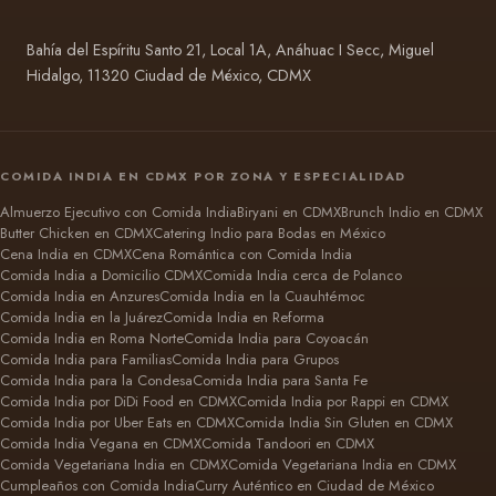
Bahía del Espíritu Santo 21, Local 1A, Anáhuac I Secc, Miguel
Hidalgo, 11320 Ciudad de México, CDMX
COMIDA INDIA EN CDMX POR ZONA Y ESPECIALIDAD
Almuerzo Ejecutivo con Comida India
Biryani en CDMX
Brunch Indio en CDMX
Butter Chicken en CDMX
Catering Indio para Bodas en México
Cena India en CDMX
Cena Romántica con Comida India
Comida India a Domicilio CDMX
Comida India cerca de Polanco
Comida India en Anzures
Comida India en la Cuauhtémoc
Comida India en la Juárez
Comida India en Reforma
Comida India en Roma Norte
Comida India para Coyoacán
Comida India para Familias
Comida India para Grupos
Comida India para la Condesa
Comida India para Santa Fe
Comida India por DiDi Food en CDMX
Comida India por Rappi en CDMX
Comida India por Uber Eats en CDMX
Comida India Sin Gluten en CDMX
Comida India Vegana en CDMX
Comida Tandoori en CDMX
Comida Vegetariana India en CDMX
Comida Vegetariana India en CDMX
Cumpleaños con Comida India
Curry Auténtico en Ciudad de México