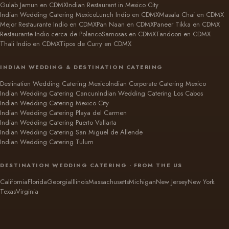
Gulab Jamun en CDMX
Indian Restaurant in Mexico City
Indian Wedding Catering Mexico
Lunch Indio en CDMX
Masala Chai en CDMX
Mejor Restaurante Indio en CDMX
Pan Naan en CDMX
Paneer Tikka en CDMX
Restaurante Indio cerca de Polanco
Samosas en CDMX
Tandoori en CDMX
Thali Indio en CDMX
Tipos de Curry en CDMX
INDIAN WEDDING & DESTINATION CATERING
Destination Wedding Catering Mexico
Indian Corporate Catering Mexico
Indian Wedding Catering Cancun
Indian Wedding Catering Los Cabos
Indian Wedding Catering Mexico City
Indian Wedding Catering Playa del Carmen
Indian Wedding Catering Puerto Vallarta
Indian Wedding Catering San Miguel de Allende
Indian Wedding Catering Tulum
DESTINATION WEDDING CATERING · FROM THE US
California
Florida
Georgia
Illinois
Massachusetts
Michigan
New Jersey
New York
Texas
Virginia