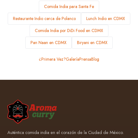
Comida India para Santa Fe
Restaurante Indio cerca de Polanco
Lunch Indio en CDMX
Comida India por DiDi Food en CDMX
Pan Naan en CDMX
Biryani en CDMX
¿Primera Vez?
Galería
Prensa
Blog
Auténtica comida india en el corazón de la Ciudad de México.