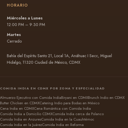
HORARIO
Miércoles a Lunes
12:00 PM – 9:30 PM
Martes
Cerrado
Bahía del Espíritu Santo 21, Local 1A, Anáhuac I Secc, Miguel
Hidalgo, 11320 Ciudad de México, CDMX
COMIDA INDIA EN CDMX POR ZONA Y ESPECIALIDAD
Almuerzo Ejecutivo con Comida India
Biryani en CDMX
Brunch Indio en CDMX
Butter Chicken en CDMX
Catering Indio para Bodas en México
Cena India en CDMX
Cena Romántica con Comida India
Comida India a Domicilio CDMX
Comida India cerca de Polanco
Comida India en Anzures
Comida India en la Cuauhtémoc
Comida India en la Juárez
Comida India en Reforma