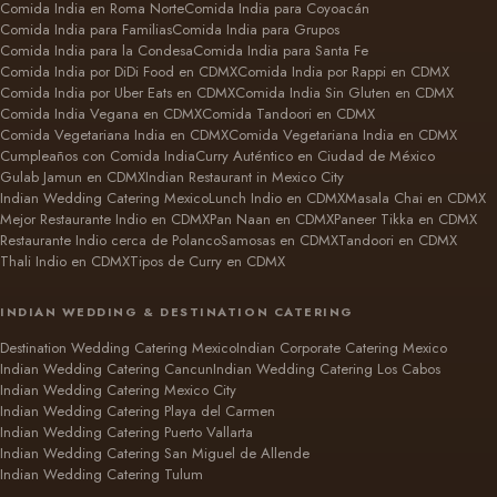
Comida India en Roma Norte
Comida India para Coyoacán
Comida India para Familias
Comida India para Grupos
Comida India para la Condesa
Comida India para Santa Fe
Comida India por DiDi Food en CDMX
Comida India por Rappi en CDMX
Comida India por Uber Eats en CDMX
Comida India Sin Gluten en CDMX
Comida India Vegana en CDMX
Comida Tandoori en CDMX
Comida Vegetariana India en CDMX
Comida Vegetariana India en CDMX
Cumpleaños con Comida India
Curry Auténtico en Ciudad de México
Gulab Jamun en CDMX
Indian Restaurant in Mexico City
Indian Wedding Catering Mexico
Lunch Indio en CDMX
Masala Chai en CDMX
Mejor Restaurante Indio en CDMX
Pan Naan en CDMX
Paneer Tikka en CDMX
Restaurante Indio cerca de Polanco
Samosas en CDMX
Tandoori en CDMX
Thali Indio en CDMX
Tipos de Curry en CDMX
INDIAN WEDDING & DESTINATION CATERING
Destination Wedding Catering Mexico
Indian Corporate Catering Mexico
Indian Wedding Catering Cancun
Indian Wedding Catering Los Cabos
Indian Wedding Catering Mexico City
Indian Wedding Catering Playa del Carmen
Indian Wedding Catering Puerto Vallarta
Indian Wedding Catering San Miguel de Allende
Indian Wedding Catering Tulum