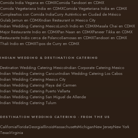
Comida India Vegana en CDMX
Comida Tandoori en CDMX
Comida Vegetariana India en CDMX
Comida Vegetariana India en CDMX
Cumpleaños con Comida India
Curry Auténtico en Ciudad de México
Gulab Jamun en CDMX
Indian Restaurant in Mexico City
Indian Wedding Catering Mexico
Lunch Indio en CDMX
Masala Chai en CDMX
Mejor Restaurante Indio en CDMX
Pan Naan en CDMX
Paneer Tikka en CDMX
Restaurante Indio cerca de Polanco
Samosas en CDMX
Tandoori en CDMX
Thali Indio en CDMX
Tipos de Curry en CDMX
INDIAN WEDDING & DESTINATION CATERING
Destination Wedding Catering Mexico
Indian Corporate Catering Mexico
Indian Wedding Catering Cancun
Indian Wedding Catering Los Cabos
Indian Wedding Catering Mexico City
Indian Wedding Catering Playa del Carmen
Indian Wedding Catering Puerto Vallarta
Indian Wedding Catering San Miguel de Allende
Indian Wedding Catering Tulum
DESTINATION WEDDING CATERING · FROM THE US
California
Florida
Georgia
Illinois
Massachusetts
Michigan
New Jersey
New York
Texas
Virginia