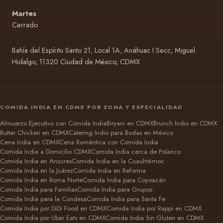
Martes
Cerrado
Bahía del Espíritu Santo 21, Local 1A, Anáhuac I Secc, Miguel
Hidalgo, 11320 Ciudad de México, CDMX
COMIDA INDIA EN CDMX POR ZONA Y ESPECIALIDAD
Almuerzo Ejecutivo con Comida India
Biryani en CDMX
Brunch Indio en CDMX
Butter Chicken en CDMX
Catering Indio para Bodas en México
Cena India en CDMX
Cena Romántica con Comida India
Comida India a Domicilio CDMX
Comida India cerca de Polanco
Comida India en Anzures
Comida India en la Cuauhtémoc
Comida India en la Juárez
Comida India en Reforma
Comida India en Roma Norte
Comida India para Coyoacán
Comida India para Familias
Comida India para Grupos
Comida India para la Condesa
Comida India para Santa Fe
Comida India por DiDi Food en CDMX
Comida India por Rappi en CDMX
Comida India por Uber Eats en CDMX
Comida India Sin Gluten en CDMX